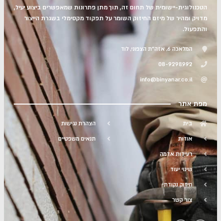
הטכנולוגית-יישומית של תחום זה, תוך מתן פתרונות שמאפשרים ביצוע יעיל,
מדויק ומהיר של מיזם החיזוק השומר על תפקוד מקסימלי בשגרת הייצור
והתפעול.
המלאכה 6, אזה"ת הצפוני, לוד
08-9298992
info@binyanar.co.il
מפת אתר
בית
הצהרת נגישות
אודות
תנאים משפטיים
רעידות אדמה
שינוי יעוד
חיזוק נקודתי
צור קשר