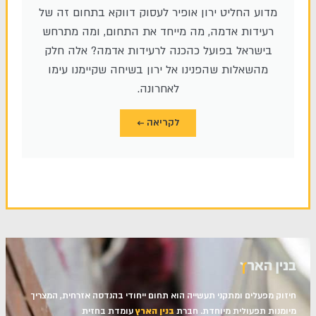
מדוע החליט ירון אופיר לעסוק דווקא בתחום זה של
רעידות אדמה, מה מייחד את התחום, ומה מתרחש
בישראל בפועל כהכנה לרעידות אדמה? אלה חלק
מהשאלות שהפנינו אל ירון בשיחה שקיימנו עימו
לאחרונה.
לקריאה ←
חיזוק מפעלים ומתקני תעשייה הוא תחום ייחודי בהנדסה אזרחית, המצריך
מיומנות תפעולית מיוחדת. חברת
בנין הארץ
עומדת בחזית