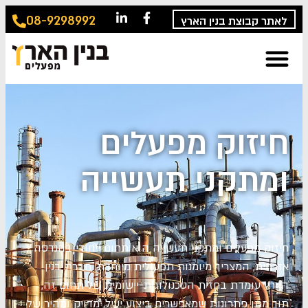
08-9298992
לאתר קבוצת בנין הארץ
חיזוק מפעלים
ומתקני תעשייה
חיזוק מפעלים ומתקני תעשייה הוא תחום ייחודי בהנדסה
אזרחית, המצריך מיומנות תפעולית מיוחדת. חברת בנין
הארץ עומדת בחזית הטכנולוגית-יישומית של תחום זה,
תוך
מתן פתרונות
שמאפשרים ביצוע יעי
ל
, מדויק
ומהיר של