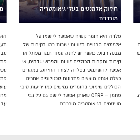
חיזוק אלמנטים בעלי גיאומטריה
מנ
מורכבת
פלדה היא חומר קשיח שאפשר ליישמו על
האי
אלמנטים הבנויים בזוויות ישרות כמו בקירות של
תעש
ש
מבנה רבוע. כאשר יש לחזק עמוד תמך מעוגל או
עבו
קירות ותקרות הכוללים זוויות והפרשי גבהים, אי
פתר
אפשר להשתמש בפלדה לצורך החיזוק. במקרים
עשו
כאלה אנחנו מוצאים פתרונות טכנולוגיים אחרים
פתר
הכוללים שימוש בחומרים גמישים כמו יריעות סיבי
עוש
.
פחמן – CFRP שאותן אפשר ליישם גם על גבי
מרו
משטחים בגיאומטריה מורכבת.
עבו