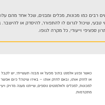
ים רבים
כמו מכונות, מכלים ומבנים
, ש
כל אחד מהם
עלול
 טבעי
, שיכול לגרום לו להתפורר, להיסדק או להישבר
.
ב
ן ספציפי וייעודי
,
כל מקרה לגופו.
כאשר נפגע אלמנט בתוך מפעל או מבנה תעשייתי,
יש לקבל 
או לחזק אותו, ובאם לחזק אותו – באיזו שיטה
?
כיום
אפשר
למכונות, למכלים ולאלמנטים נוספים, שייתנו מענה מדויק ויעי
מתק
ד
מות.